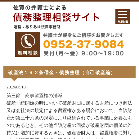
破産法１９２条借金・債務整理（自己破産編）
2019/06/18
第三節 商事留置権の消滅
破産手続開始の時において破産財団に属する財産につき商法
又は会社法の規定による留置権がある場合において、当該財
産が第三十六条の規定により継続されている事業に必要なも
のであるとき、その他当該財産の回復が破産財団の価値の維
持又は増加に資するときは、破産管財人は、留置権者に対し