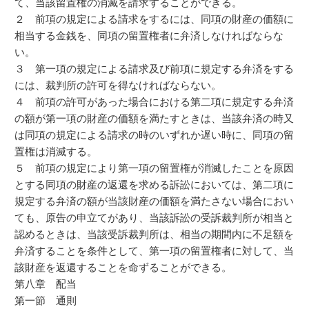
て、当該留置権の消滅を請求することができる。
２ 前項の規定による請求をするには、同項の財産の価額に
相当する金銭を、同項の留置権者に弁済しなければならな
い。
３ 第一項の規定による請求及び前項に規定する弁済をする
には、裁判所の許可を得なければならない。
４ 前項の許可があった場合における第二項に規定する弁済
の額が第一項の財産の価額を満たすときは、当該弁済の時又
は同項の規定による請求の時のいずれか遅い時に、同項の留
置権は消滅する。
５ 前項の規定により第一項の留置権が消滅したことを原因
とする同項の財産の返還を求める訴訟においては、第二項に
規定する弁済の額が当該財産の価額を満たさない場合におい
ても、原告の申立てがあり、当該訴訟の受訴裁判所が相当と
認めるときは、当該受訴裁判所は、相当の期間内に不足額を
弁済することを条件として、第一項の留置権者に対して、当
該財産を返還することを命ずることができる。
第八章 配当
第一節 通則