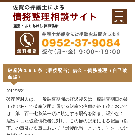
破産法１９５条（最後配当）借金・債務整理（自己破
産編）
2019/06/21
破産管財人は、一般調査期間の経過後又は一般調査期日の終
了後であって破産財団に属する財産の換価の終了後において
は、第二百十七条第一項に規定する場合を除き、遅滞なく、
届出をした破産債権者に対し、この節の規定による配当（以
下この章及び次章において「最後配当」という。）をしなけ